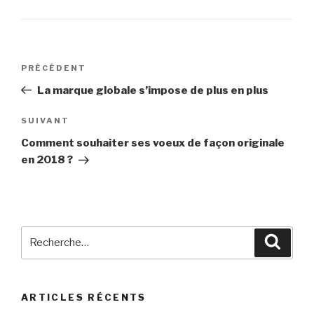
Navigation
PRÉCÉDENT
Article
de
précédent
La marque globale s’impose de plus en plus
l’article
SUIVANT
Article
suivant
Comment souhaiter ses voeux de façon originale
en 2018 ?
Recherche
Reche
pour
:
ARTICLES RÉCENTS