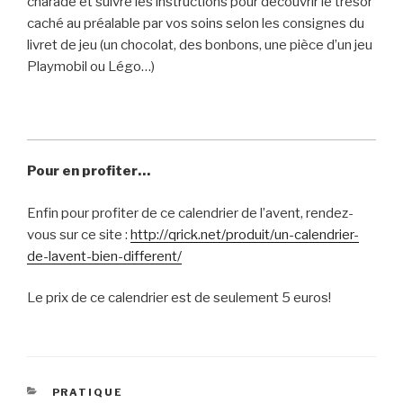
charade et suivre les instructions pour découvrir le trésor
caché au préalable par vos soins selon les consignes du
livret de jeu (un chocolat, des bonbons, une pièce d’un jeu
Playmobil ou Légo…)
Pour en profiter…
Enfin pour profiter de ce calendrier de l’avent, rendez-
vous sur ce site :
http://qrick.net/produit/un-calendrier-
de-lavent-bien-different/
Le prix de ce calendrier est de seulement 5 euros!
CATÉGORIES
PRATIQUE