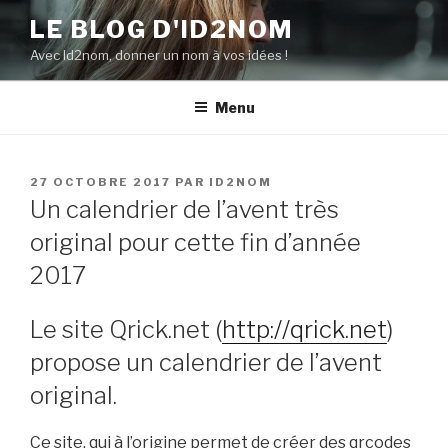
Aller
LE BLOG D'ID2NOM
au
Avec Id2nom, donner un nom à vos idées !
contenu
principal
Menu
PUBLIÉ
27 OCTOBRE 2017
PAR
ID2NOM
LE
Un calendrier de l’avent très
original pour cette fin d’année
2017
Le site Qrick.net (
http://qrick.net
)
propose un calendrier de l’avent
original.
Ce site, qui à l’origine permet de créer des qrcodes