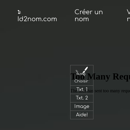
Créer un
V
Id2nom.com
nom
Id2nom.com
Créer
un
nom
Vérifier
un
Choisir:
nom
Txt. 1
Créer
Txt. 2
un
Image
logo
Aide!
Enregistrer