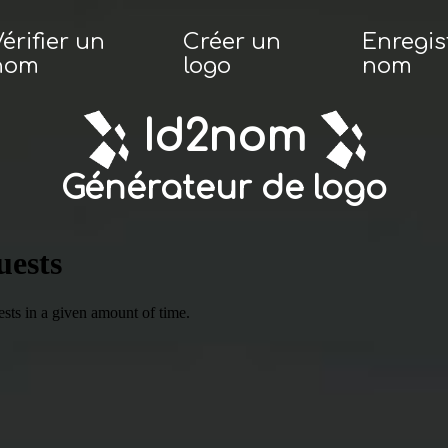
érifier un
Créer un
Enregis
nom
logo
nom
Id2nom
Générateur de logo