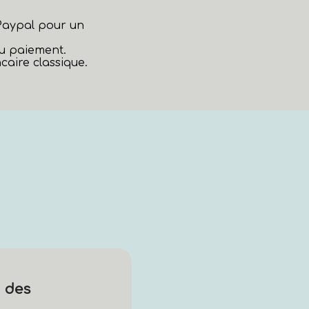
 Paypal pour un
au paiement.
aire classique.
 des