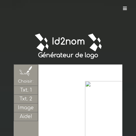
Id2nom.com
Id2nom
Créer
un
Générateur de logo
nom
Vérifier
un
Choisir:
nom
Txt. 1
Txt. 2
Créer
Image
un
logo
Aide!
Enregistrer