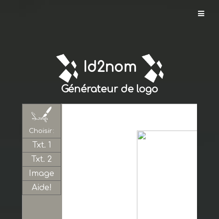
Id2nom.com
Id2nom
Créer
un
Générateur de logo
nom
Vérifier
un
Choisir:
nom
Txt. 1
Txt. 2
Créer
Image
un
logo
Aide!
Enregistrer