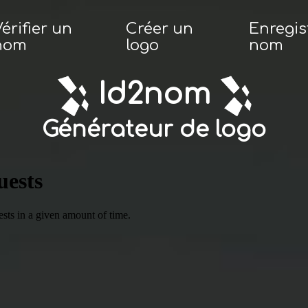
érifier un
Créer un
Enregis
nom
logo
nom
Id2nom
Générateur de logo