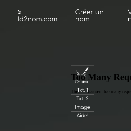
Créer un
V
Id2nom.com
nom
Id2nom.com
Créer
un
nom
Vérifier
un
Choisir:
nom
Txt. 1
Créer
Txt. 2
un
Image
logo
Aide!
Enregistrer