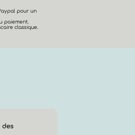
 Paypal pour un
au paiement.
aire classique.
 des