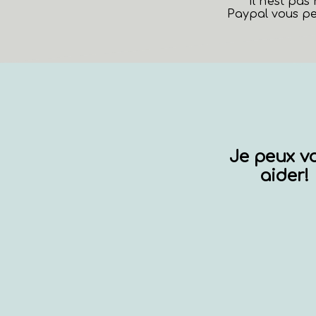
Il n'est pa
Paypal vous pe
Je peux v
aider!