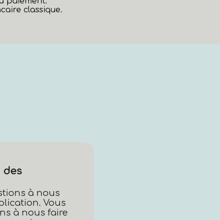
au paiement.
aire classique.
 des
stions à nous
plication. Vous
ns à nous faire