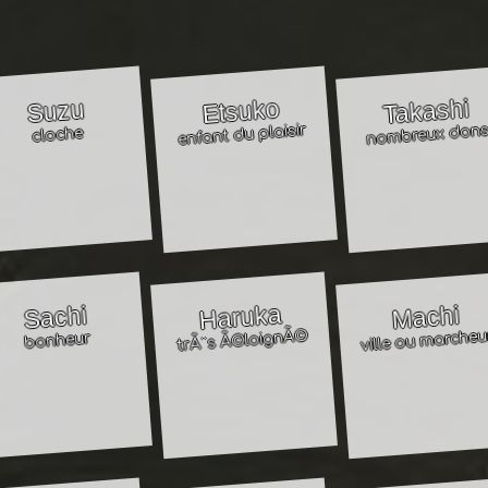
Suzu
Etsuko
Takashi
cloche
enfant du plaisir
nombreux don
Suzu
Etsuko
Takashi
Libre?
Libre?
Libre?
Sachi
Haruka
Machi
Logo
Logo
Logo
bonheur
trÃ¨s Ã©loignÃ©
ville ou marcheu
Ecouter
Ecouter
Ecouter
Sachi
Haruka
Machi
Libre?
Libre?
Libre?