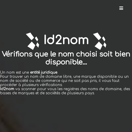
Id2nom.com
Id2nom
Créer
un
Vérifions que le nom choisi soit bien
nom
disponible...
Vérifier
Un nom est une
entité juridique
.
Pour trouver un nom de domaine libre, une marque disponible ou un
un
nom de société ou de commerce qui ne soit pas pris, il vous faut
nom
procéder à plusieurs vérifications.
Id2nom
va scanner pour vous les registres des noms de domaine, des
bases de marques et de sociétés de plusieurs pays.
Créer
un
logo
Enregistrer