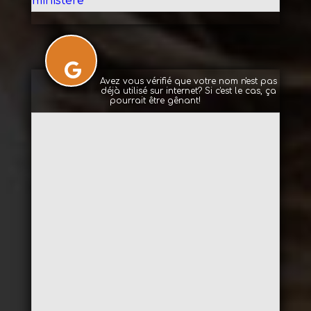
ministère
Avez vous vérifié que votre nom n'est pas
déjà utilisé sur internet? Si c'est le cas, ça
pourrait être gênant!