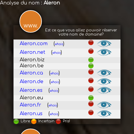
Analyse du nom :
Aleron
www.
Est ce que vous allez pouvoir réserver
votre nom de domaine?
Aleron.com
(
)
whois
Aleron.net
(
)
whois
Aleron.biz
Aleron.be
Aleron.ca
(
)
whois
Aleron.de
(
)
whois
Aleron.es
(
)
whois
Aleron.eu
Aleron.fr
(
)
whois
Aleron.us
(
)
whois
: Libre
: Incertain
: Pris!