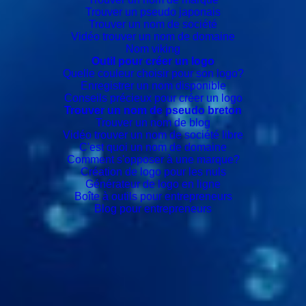
Trouver un pseudo japonais
Trouver un nom de société
Vidéo trouver un nom de domaine
Nom viking
Outil pour créer un logo
Quelle couleur choisir pour son logo?
Enregistrer un nom disponible
Conseils précieux pour créer un logo
Trouver un nom de pseudo breton
Trouver un nom de blog
Vidéo trouver un nom de société libre
C'est quoi un nom de domaine
Comment s'opposer à une marque?
Création de logo pour les nuls
Générateur de logo en ligne
Boîte à outils pour entrepreneurs
Blog pour entrepreneurs