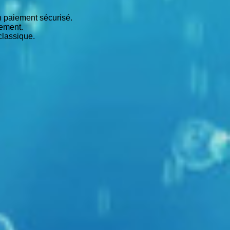
un paiement sécurisé.
iement.
classique.