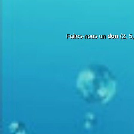
Faites-nous un
don
(2, 5