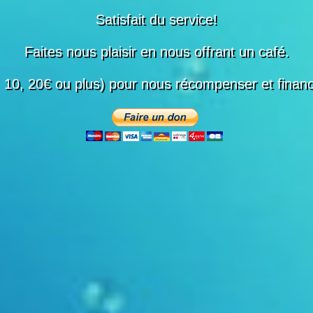
Satisfait du service!
Faites nous plaisir en nous offrant un café.
, 10, 20€ ou plus) pour nous récompenser et financ