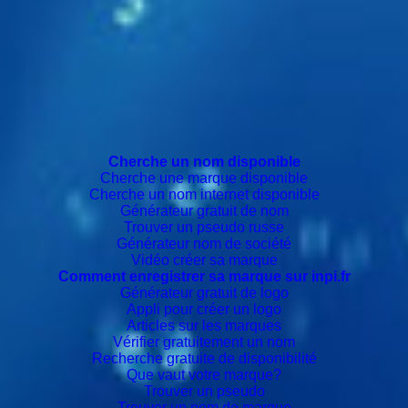
Cherche un nom disponible
Cherche une marque disponible
Cherche un nom internet disponible
Générateur gratuit de nom
Trouver un pseudo russe
Générateur nom de société
Vidéo créer sa marque
Comment enregistrer sa marque sur inpi.fr
Générateur gratuit de logo
Appli pour créer un logo
Articles sur les marques
Vérifier gratuitement un nom
Recherche gratuite de disponibilité
Que vaut votre marque?
Trouver un pseudo
Trouver un nom de marque