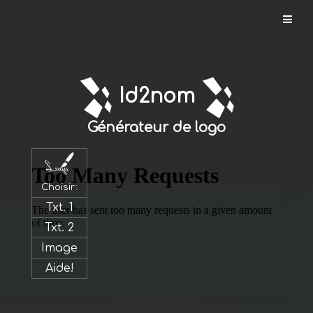
Id2nom.com
Id2nom
Créer
un
Générateur de logo
nom
Vérifier
un
Choisir:
nom
Txt. 1
Txt. 2
Créer
Image
un
logo
Aide!
Enregistrer