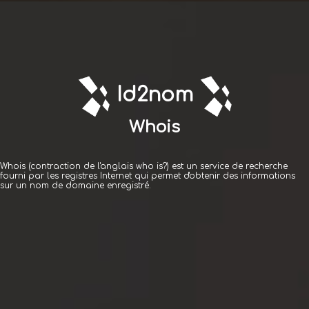
Id2nom.com
Id2nom
Créer
un
Whois
nom
Vérifier
Whois (contraction de l'anglais who is?) est un service de recherche
fourni par les registres Internet qui permet d'obtenir des informations
un
sur un nom de domaine enregistré.
nom
Créer
un
logo
Enregistrer