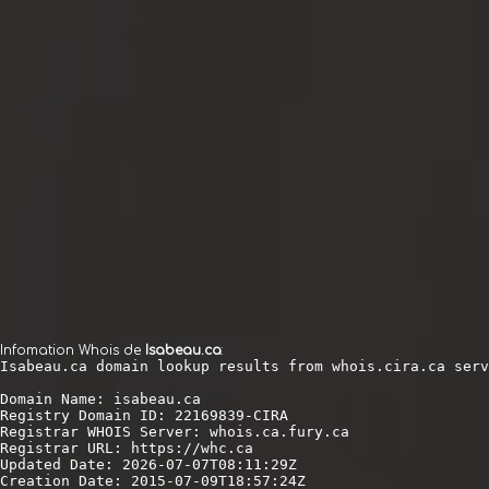
un
nom
Blog
Nous
contacter
Infomation Whois de
Isabeau.ca
:
Isabeau.ca domain lookup results from whois.cira.ca serv
Domain Name: isabeau.ca

Registry Domain ID: 22169839-CIRA

Registrar WHOIS Server: whois.ca.fury.ca

Registrar URL: https://whc.ca

Updated Date: 2026-07-07T08:11:29Z

Creation Date: 2015-07-09T18:57:24Z
