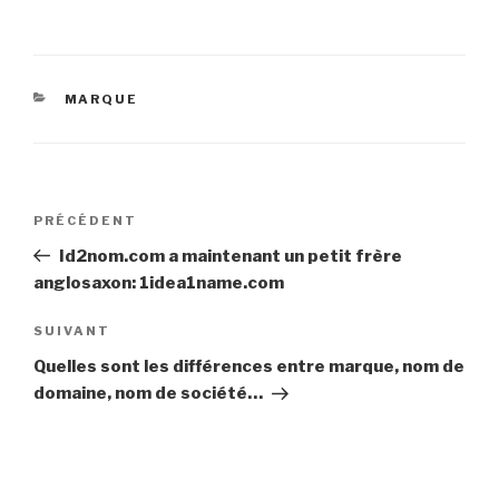
CATÉGORIES
MARQUE
Navigation
PRÉCÉDENT
Article
de
précédent
Id2nom.com a maintenant un petit frère
l’article
anglosaxon: 1idea1name.com
SUIVANT
Article
suivant
Quelles sont les différences entre marque, nom de
domaine, nom de société…