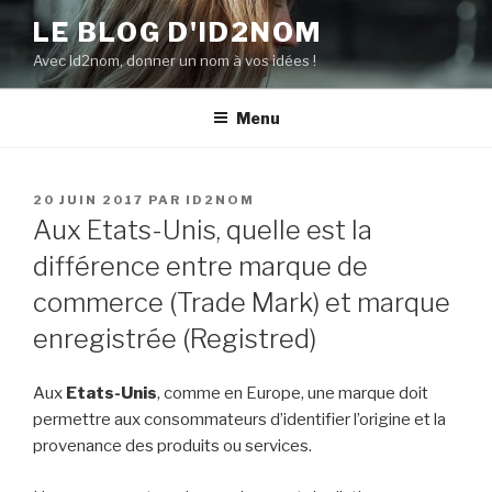
Aller
LE BLOG D'ID2NOM
au
Avec Id2nom, donner un nom à vos idées !
contenu
principal
Menu
PUBLIÉ
20 JUIN 2017
PAR
ID2NOM
LE
Aux Etats-Unis, quelle est la
différence entre marque de
commerce (Trade Mark) et marque
enregistrée (Registred)
Aux
Etats-Unis
, comme en Europe, une marque doit
permettre aux consommateurs d’identifier l’origine et la
provenance des produits ou services.