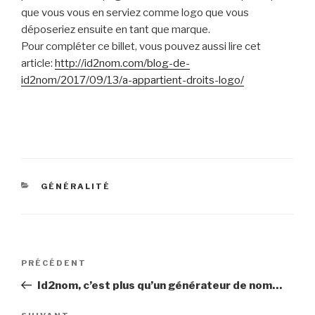
que vous vous en serviez comme logo que vous
déposeriez ensuite en tant que marque.
Pour compléter ce billet, vous pouvez aussi lire cet
article:
http://id2nom.com/blog-de-
id2nom/2017/09/13/a-appartient-droits-logo/
CATÉGORIES
GÉNÉRALITÉ
Navigation
PRÉCÉDENT
Article
de
précédent
Id2nom, c’est plus qu’un générateur de nom…
l’article