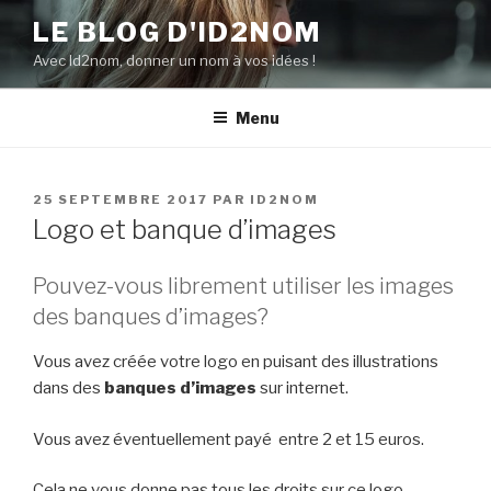
Aller
LE BLOG D'ID2NOM
au
Avec Id2nom, donner un nom à vos idées !
contenu
principal
Menu
PUBLIÉ
25 SEPTEMBRE 2017
PAR
ID2NOM
LE
Logo et banque d’images
Pouvez-vous librement utiliser les images
des banques d’images?
Vous avez créée votre logo en puisant des illustrations
dans des
banques d’images
sur internet.
Vous avez éventuellement payé entre 2 et 15 euros.
Cela ne vous donne pas tous les droits sur ce logo.